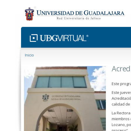
Se encuentra usted aquí
Inicio
Acred
Este progr
Este jueves
Acreditaci
calidad de
La Rectora 
miembros d
Lozano, po
proceso”.