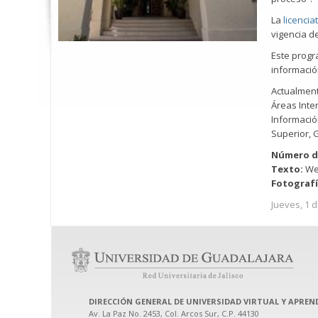
La
licenci
vigencia de
Este progr
informació
Actualment
Áreas Inter
Informació
Superior, 
Número d
Texto:
We
Fotograf
Jueves, 1 d
DIRECCIÓN GENERAL DE UNIVERSIDAD VIRTUAL Y APREND
Av. La Paz No. 2453, Col. Arcos Sur, C.P. 44130
