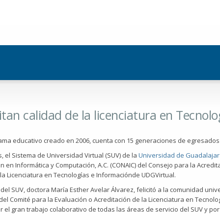
Pasar al
contenido
principal
itan calidad de la licenciatura en Tecnol
ama educativo creado en 2006, cuenta con 15 generaciones de egresados
, el Sistema de Universidad Virtual (SUV) de la
Universidad de Guadalajar
ón en Informática y Computación, A.C. (CONAIC) del Consejo para la Acredita
 la Licenciatura en Tecnologías e Informaciónde UDGVirtual.
del SUV, doctora María Esther Avelar Álvarez, felicitó a la comunidad unive
el Comité para la Evaluación o Acreditación de la Licenciatura en Tecnolo
r el gran trabajo colaborativo de todas las áreas de servicio del SUV y por