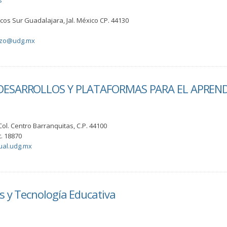
s
Arcos Sur Guadalajara, Jal. México CP. 44130
nzo@udg.mx
DESARROLLOS Y PLATAFORMAS PARA EL APREND
Col. Centro Barranquitas, C.P. 44100
. 18870
ual.udg.mx
s y Tecnología Educativa