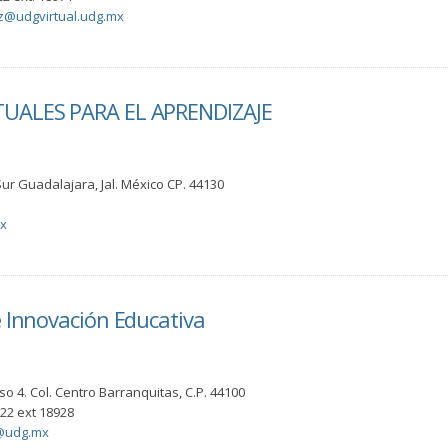
z@udgvirtual.udg.mx
UALES PARA EL APRENDIZAJE
Sur Guadalajara, Jal. México CP. 44130
x
e Innovación Educativa
so 4. Col. Centro Barranquitas, C.P. 44100
22 ext 18928
o@udg.mx