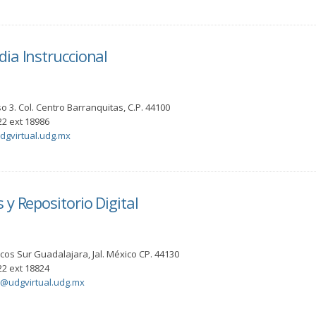
ia Instruccional
o 3. Col. Centro Barranquitas, C.P. 44100
2 ext 18986
gvirtual.udg.mx
y Repositorio Digital
Arcos Sur Guadalajara, Jal. México CP. 44130
2 ext 18824
in@udgvirtual.udg.mx