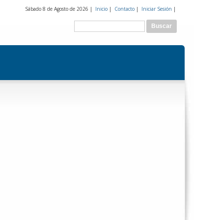
Sábado 8 de Agosto de 2026 |
Inicio
|
Contacto
|
Iniciar Sesión
|
Formulario de búsqueda
Buscar