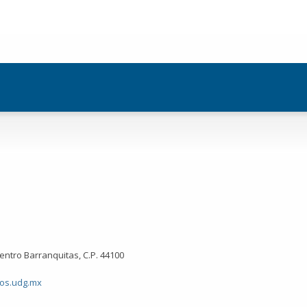
Pasar al
contenido
principal
Centro Barranquitas, C.P. 44100
os.udg.mx