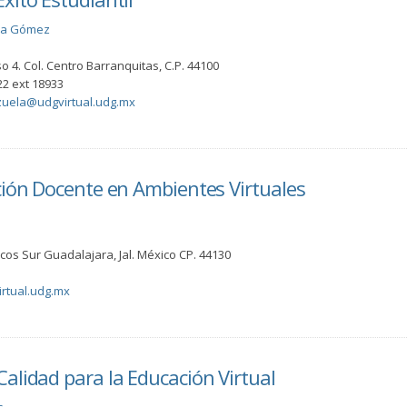
ela Gómez
o 4. Col. Centro Barranquitas, C.P. 44100
2 ext 18933
zuela@udgvirtual.udg.mx
ción Docente en Ambientes Virtuales
Arcos Sur Guadalajara, Jal. México CP. 44130
rtual.udg.mx
alidad para la Educación Virtual