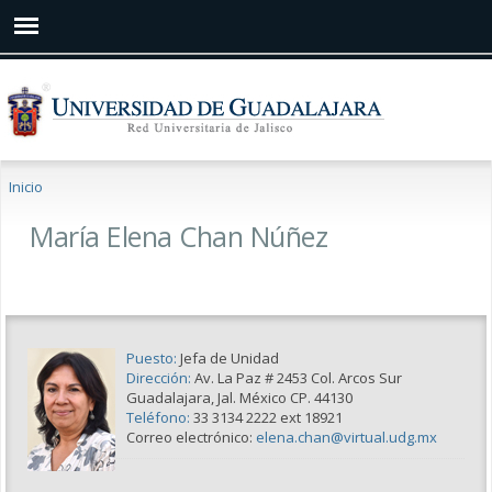
Pasar al
contenido
principal
Se encuentra usted aquí
Inicio
María Elena Chan Núñez
Puesto:
Jefa de Unidad
Dirección:
Av. La Paz # 2453 Col. Arcos Sur
Guadalajara, Jal. México CP. 44130
Teléfono:
33 3134 2222 ext 18921
Correo electrónico:
elena.chan@virtual.udg.mx