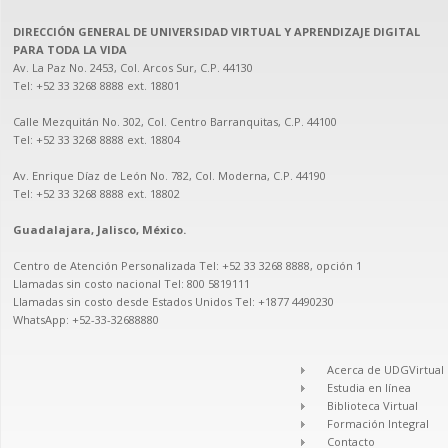
DIRECCIÓN GENERAL DE UNIVERSIDAD VIRTUAL Y APRENDIZAJE DIGITAL
PARA TODA LA VIDA
Av. La Paz No. 2453, Col. Arcos Sur, C.P. 44130

Tel: +52 33 3268 8888‏ ext. 18801

Calle Mezquitán No. 302, Col. Centro Barranquitas, C.P. 44100

Tel: +52 33 3268 8888‏ ext. 18804

Av. Enrique Díaz de León No. 782, Col. Moderna, C.P. 44190

Tel: +52 33 3268 8888‏ ext. 18802

Guadalajara, Jalisco, México.
Centro de Atención Personalizada Tel: ‎+52 33 3268‎ 8888, opción 1

Llamadas sin costo nacional Tel: 800 5819111

Llamadas sin costo desde Estados Unidos Tel: +1877 4490230

WhatsApp: +52-33-32688880

Acerca de UDGVirtual
Estudia en línea
Biblioteca Virtual
Formación Integral
Contacto