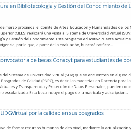
tura en Bibliotecología y Gestión del Conocimiento de UD
7 de marzo próximos, el Comité de Artes, Educación y Humanidades de los C
uperior (CIEES) realizará una visita al Sistema de Universidad Virtual (SUV)
ogía y Gestión del Conocimiento. Este programa educativo cuenta actualment
igencia, por lo que, a partir de la evaluación, buscará ratificar...
convocatoria de becas Conacyt para estudiantes de po
 del Sistema de Universidad Virtual (SUV) que se encuentren en alguno 
 Posgrados de Calidad (PNPC), es decir, las maestrías en Docencia para l
irtuales y Transparencia y Protección de Datos Personales, pueden conc
o escolarizada. Esta beca incluye el pago de la matrícula y adscripción...
UDGVirtual por la calidad en sus posgrados
tivo de formar recursos humanos de alto nivel, mediante la actualización