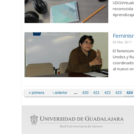
UDGVirtualo
reconocida 
Aprendizaje
Feminism
09 Mar 2017
El feminism
Unidos y Ru
coordinador
al nuevo or
Páginas
« primera
‹ anterior
…
420
421
422
423
424