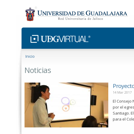
Se encuentra usted aquí
Inicio
Noticias
Proyecto
14 Mar 2017
El Consejo 
por el egre
Santiago. E
para el Cole