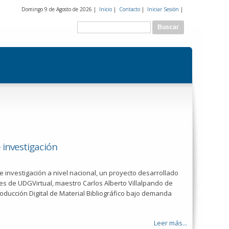
Domingo 9 de Agosto de 2026 |
Inicio
|
Contacto
|
Iniciar Sesión
|
Formulario de búsqueda
Buscar
 investigación
e investigación a nivel nacional, un proyecto desarrollado
es de UDGVirtual, maestro Carlos Alberto Villalpando de
ducción Digital de Material Bibliográfico bajo demanda
Leer más...