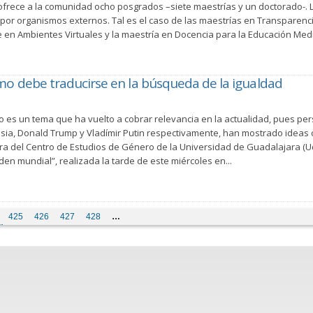
frece a la comunidad ocho posgrados –siete maestrías y un doctorado-. L
por organismos externos. Tal es el caso de las maestrías en Transparenci
 en Ambientes Virtuales y la maestría en Docencia para la Educación Media
o debe traducirse en la búsqueda de la igualdad
o es un tema que ha vuelto a cobrar relevancia en la actualidad, pues pe
sia, Donald Trump y Vladímir Putin respectivamente, han mostrado ideas c
a del Centro de Estudios de Género de la Universidad de Guadalajara (Ud
den mundial”, realizada la tarde de este miércoles en...
425
426
427
428
…