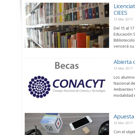
Licencia
CIEES
13 Mar 2017
Del 15 al 1
Educación S
Bibliotecol
vencerá su v
Abierta 
13 Mar 2017
Los alumnos
Nacional de
Ambientes V
modalidad n
Apuesta 
10 Mar 2017
Con el obje