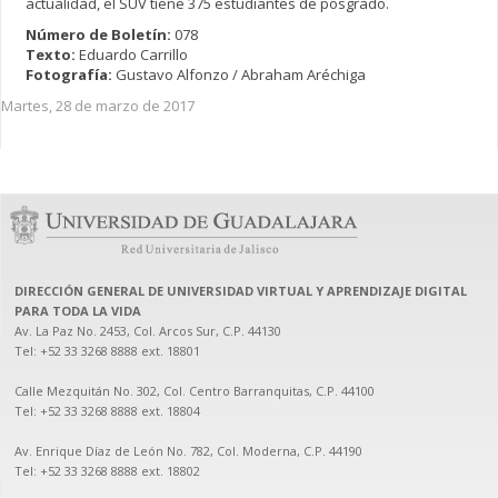
actualidad, el SUV tiene 375 estudiantes de posgrado.
Número de Boletín:
078
Texto:
Eduardo Carrillo
Fotografía:
Gustavo Alfonzo / Abraham Aréchiga
Martes, 28 de marzo de 2017
DIRECCIÓN GENERAL DE UNIVERSIDAD VIRTUAL Y APRENDIZAJE DIGITAL
PARA TODA LA VIDA
Av. La Paz No. 2453, Col. Arcos Sur, C.P. 44130

Tel: +52 33 3268 8888‏ ext. 18801

Calle Mezquitán No. 302, Col. Centro Barranquitas, C.P. 44100

Tel: +52 33 3268 8888‏ ext. 18804

Av. Enrique Díaz de León No. 782, Col. Moderna, C.P. 44190

Tel: +52 33 3268 8888‏ ext. 18802
