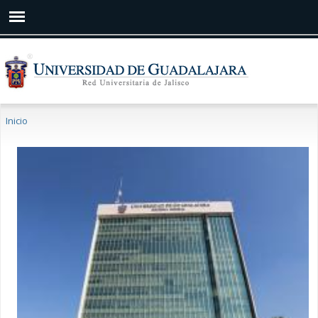
Pasar al
contenido
principal
Se encuentra usted aquí
Inicio