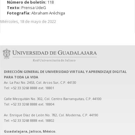
Número de boletín:
118
Texto:
Prensa UdeG
Fotografía:
Abraham Aréchiga
Miércoles, 18 de mayo de 2022
DIRECCIÓN GENERAL DE UNIVERSIDAD VIRTUAL Y APRENDIZAJE DIGITAL
PARA TODA LA VIDA
Av. La Paz No. 2453, Col. Arcos Sur, C.P. 44130

Tel: +52 33 3268 8888‏ ext. 18801

Calle Mezquitán No. 302, Col. Centro Barranquitas, C.P. 44100

Tel: +52 33 3268 8888‏ ext. 18804

Av. Enrique Díaz de León No. 782, Col. Moderna, C.P. 44190

Tel: +52 33 3268 8888‏ ext. 18802

Guadalajara, Jalisco, México.