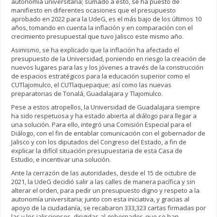
autonomía universitaria; sumado a esto, se ha puesto de
manifiesto en diferentes ocasiones que el presupuesto
aprobado en 2022 para la UdeG, es el más bajo de los últimos 10
años, tomando en cuenta la inflación y en comparación con el
crecimiento presupuestal que tuvo Jalisco este mismo año.
Asimismo, se ha explicado que la inflación ha afectado el
presupuesto de la Universidad, poniendo en riesgo la creación de
nuevos lugares para las y los jóvenes a través de la construcción
de espacios estratégicos para la educación superior como el
CUTlajomulco, el CUTlaquepaque; así como las nuevas
preparatorias de Tonalá, Guadalajara y Tlajomulco.
Pese a estos atropellos, la Universidad de Guadalajara siempre
ha sido respetuosa y ha estado abierta al diálogo para llegar a
una solución. Para ello, integró una Comisión Especial para el
Diálogo, con el fin de entablar comunicación con el gobernador de
Jalisco y con los diputados del Congreso del Estado, a fin de
explicar la difícil situación presupuestaria de esta Casa de
Estudio, e incentivar una solución.
Ante la cerrazón de las autoridades, desde el 15 de octubre de
2021, la UdeG decidió salir a las calles de manera pacífica y sin
alterar el orden, para pedir un presupuesto digno y respeto a la
autonomía universitaria; junto con esta iniciativa, y gracias al
apoyo de la ciudadanía, se recabaron 333,323 cartas firmadas por
las y los jaliscienses, dirigidas al gobernador, que se han